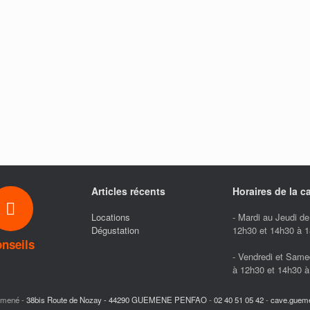
Articles récents
Horaires de la c
Locations
- Mardi au Jeudi d
Dégustation
12h30 et 14h30 à 
nseils
- Vendredi et Same
à 12h30 et 14h30 
émené -
38bis Route de Nozay - 44290 GUEMENE PENFAO
-
02 40 51 05 42
-
cave.guem