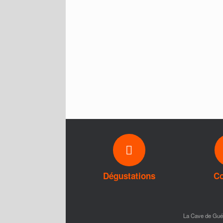
Dégustations
Co
La Cave de Gu