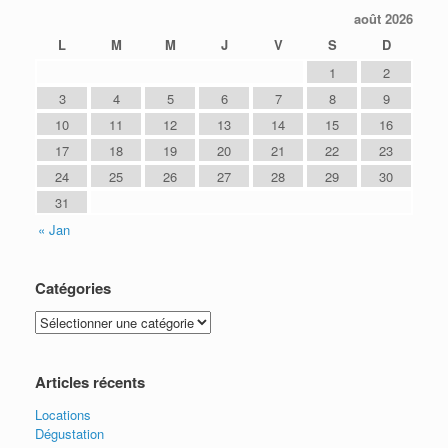
août 2026
L
M
M
J
V
S
D
1
2
3
4
5
6
7
8
9
10
11
12
13
14
15
16
17
18
19
20
21
22
23
24
25
26
27
28
29
30
31
« Jan
Catégories
C
a
t
é
Articles récents
g
Locations
o
Dégustation
r