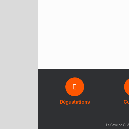
Dégustations
Co
La Cave de Gu