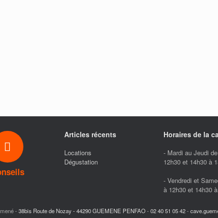
Articles récents
Horaires de la c
Locations
- Mardi au Jeudi d
Dégustation
12h30 et 14h30 à 
nseils
- Vendredi et Same
à 12h30 et 14h30 
émené -
38bis Route de Nozay - 44290 GUEMENE PENFAO
-
02 40 51 05 42
-
cave.guem